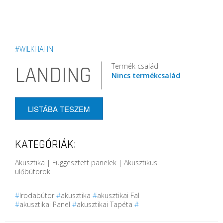
#WILKHAHN
Termék család
LANDING
Nincs termékcsalád
LISTÁBA TESZEM
KATEGÓRIÁK:
Akusztika | Függesztett panelek | Akusztikus
ülőbútorok
#
Irodabútor
#
akusztika
#
akusztikai Fal
#
akusztikai Panel
#
akusztikai Tapéta
#