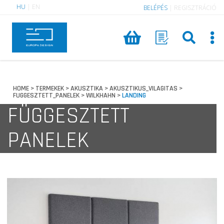
HU
|
EN
BELÉPÉS
|
REGISZTRÁCIÓ
HOME
TERMEKEK
AKUSZTIKA
AKUSZTIKUS_VILAGITAS
>
>
>
>
FUGGESZTETT_PANELEK
WILKHAHN
LANDING
>
>
FÜGGESZTETT
PANELEK