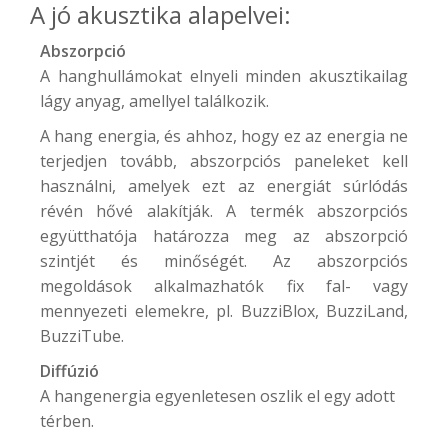
A jó akusztika alapelvei:
Abszorpció
A hanghullámokat elnyeli minden akusztikailag
lágy anyag, amellyel találkozik.
A hang energia, és ahhoz, hogy ez az energia ne
terjedjen tovább, abszorpciós paneleket kell
használni, amelyek ezt az energiát súrlódás
révén hővé alakítják. A termék abszorpciós
együtthatója határozza meg az abszorpció
szintjét és minőségét. Az abszorpciós
megoldások alkalmazhatók fix fal- vagy
mennyezeti elemekre, pl.
BuzziBlox
,
BuzziLand
,
BuzziTube
.
Diffúzió
A hangenergia egyenletesen oszlik el egy adott
térben.