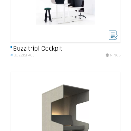
Buzzitripl Cockpit
#
BUZZISPACE
NINCS