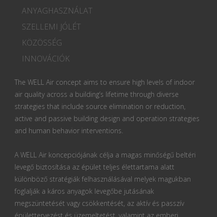
ANYAGHASZNÁLAT
SZELLEMI JÓLÉT
KÖZÖSSÉG
INNOVÁCIÓK
The WELL Air concept aims to ensure high levels of indoor
air quality across a building’s lifetime through diverse
strategies that include source elimination or reduction,
active and passive building design and operation strategies
and human behavior interventions.
A WELL Air koncepciójának célja a magas minőségű beltéri
levegő biztosítása az épület teljes élettartama alatt
különböző stratégiák felhasználásával melyek magukban
foglalják a káros anyagok levegőbe jutásának
megszüntetését vagy csökkentését, az aktív és passzív
épülettervezést és üzemeltetést, valamint az emberi