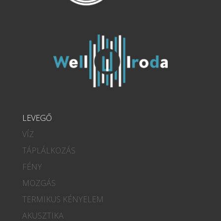
LEVEGŐ
VÍZ
TÁPLÁLKOZÁS
FÉNY
MOZGÁS
TERMIKUS KÉNYELEM
AKUSZTIKA