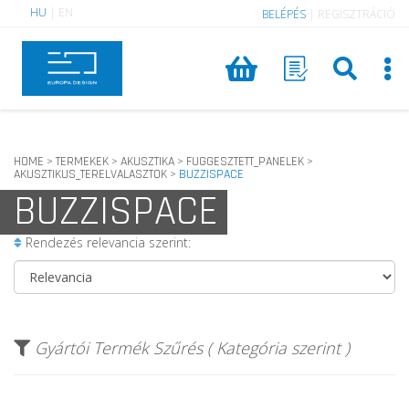
HU
|
EN
BELÉPÉS
|
REGISZTRÁCIÓ
HOME
TERMEKEK
AKUSZTIKA
FUGGESZTETT_PANELEK
>
>
>
>
AKUSZTIKUS_TERELVALASZTOK
BUZZISPACE
>
BUZZISPACE
Rendezés relevancia szerint:
Gyártói Termék Szűrés ( Kategória szerint )