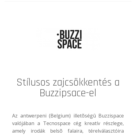
Stílusos zajcsökkentés a
Buzzipsace-el
Az antwerpeni (Belgium) illetõségû Buzzispace
valójában a Tecnospace cég kreatív részlege,
amely irodák belsõ falaira, térelválasztóira