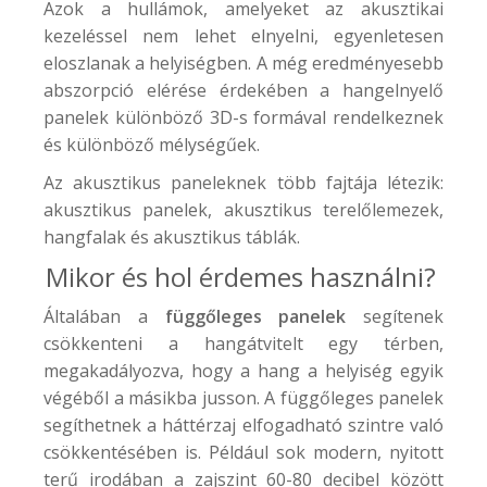
Azok a hullámok, amelyeket az akusztikai
kezeléssel nem lehet elnyelni, egyenletesen
eloszlanak a helyiségben. A még eredményesebb
abszorpció elérése érdekében a hangelnyelő
panelek különböző 3D-s formával rendelkeznek
és különböző mélységűek.
Az akusztikus paneleknek több fajtája létezik:
akusztikus panelek, akusztikus terelőlemezek,
hangfalak és akusztikus táblák.
Mikor és hol érdemes használni?
Általában a
függőleges panelek
segítenek
csökkenteni a hangátvitelt egy térben,
megakadályozva, hogy a hang a helyiség egyik
végéből a másikba jusson. A függőleges panelek
segíthetnek a háttérzaj elfogadható szintre való
csökkentésében is. Például sok modern, nyitott
terű irodában a zajszint 60-80 decibel között