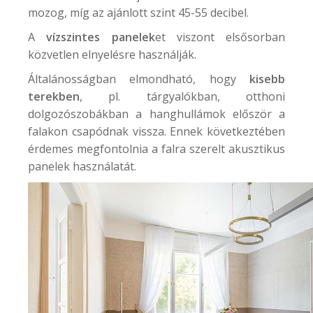
mozog, míg az ajánlott szint 45-55 decibel.
A
vízszintes panelek
et viszont elsősorban
közvetlen elnyelésre használják.
Általánosságban elmondható, hogy
kisebb
terekben
, pl. tárgyalókban, otthoni
dolgozószobákban a hanghullámok először a
falakon csapódnak vissza. Ennek következtében
érdemes megfontolnia a falra szerelt akusztikus
panelek használatát.