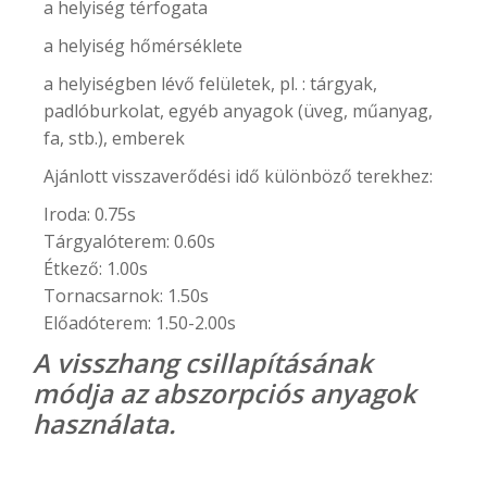
a helyiség térfogata
a helyiség hőmérséklete
a helyiségben lévő felületek, pl. : tárgyak,
padlóburkolat, egyéb anyagok (üveg, műanyag,
fa, stb.), emberek
Ajánlott visszaverődési idő különböző terekhez:
Iroda: 0.75s
Tárgyalóterem: 0.60s
Étkező: 1.00s
Tornacsarnok: 1.50s
Előadóterem: 1.50-2.00s
A visszhang csillapításának
módja az abszorpciós anyagok
használata.