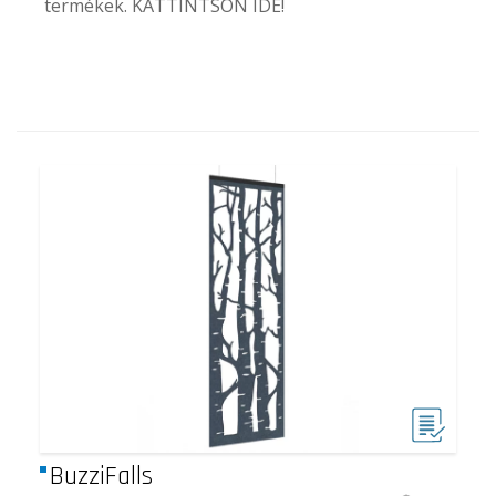
termékek. KATTINTSON
IDE
!
BuzziFalls