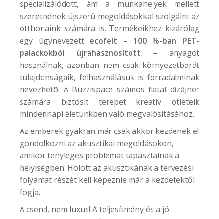
specializálódott, ám a munkahelyek mellett
szeretnének újszerû megoldásokkal szolgálni az
otthonaink számára is. Termékeikhez kizárólag
egy úgynevezett
ecofelt
–
100 %-ban PET-
palackokból újrahasznosított
– anyagot
használnak, azonban nem csak környezetbarát
tulajdonságaik, felhasználásuk is forradalminak
nevezhetõ. A
Buzzispace
számos fiatal dizájner
számára biztosít terepet kreatív ötleteik
mindennapi életünkben való megvalósításához.
Az emberek gyakran már csak akkor kezdenek el
gondolkozni az akusztikai megoldásokon,
amikor tényleges problémát tapasztalnak a
helyiségben. Holott az akusztikának a tervezési
folyamat részét kell képeznie már a kezdetektől
fogja.
A csend, nem luxus! A teljesítmény és a jó