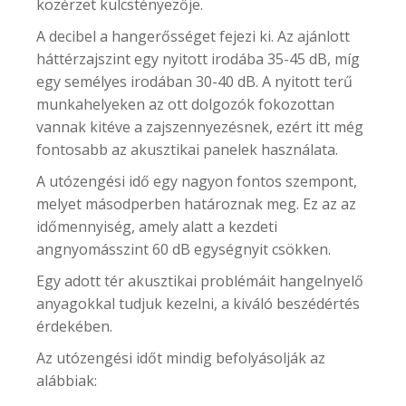
közérzet kulcstényezője.
A decibel a hangerősséget fejezi ki. Az ajánlott
háttérzajszint egy nyitott irodába 35-45 dB, míg
egy semélyes irodában 30-40 dB. A nyitott terű
munkahelyeken az ott dolgozók fokozottan
vannak kitéve a zajszennyezésnek, ezért itt még
fontosabb az akusztikai panelek használata.
A utózengési idő egy nagyon fontos szempont,
melyet másodperben határoznak meg. Ez az az
időmennyiség, amely alatt a kezdeti
angnyomásszint 60 dB egységnyit csökken.
Egy adott tér akusztikai problémáit hangelnyelő
anyagokkal tudjuk kezelni, a kiváló beszédértés
érdekében.
Az utózengési időt mindig befolyásolják az
alábbiak: