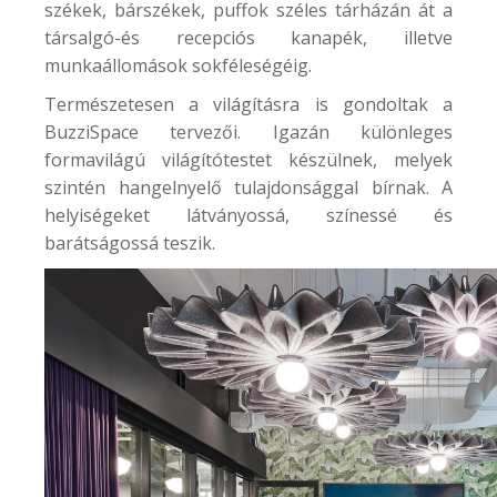
székek, bárszékek, puffok széles tárházán át a
társalgó-és recepciós kanapék, illetve
munkaállomások sokféleségéig.
Természetesen a világításra is gondoltak a
BuzziSpace tervezői. Igazán különleges
formavilágú világítótestet készülnek, melyek
szintén hangelnyelő tulajdonsággal bírnak. A
helyiségeket látványossá, színessé és
barátságossá teszik.