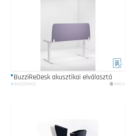
BuzziReDesk akusztikai elválasztó
#
BUZZISPACE
NINCS