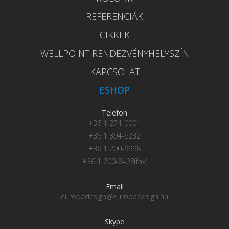
REFERENCIÁK
CIKKEK
WELLPOINT RENDEZVÉNYHELYSZÍN
KAPCSOLAT
ESHOP
Telefon
+36 1 274-0001
+36 1 394-6232
+36 1 200-9998
+36 1 200-8428(fax)
Email
europadesign@europadesign.hu
Skype