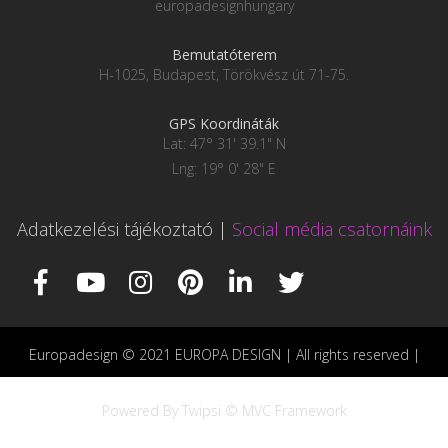
europadesignhungary
Bemutatóterem
H-1025, Budapest, Törökvész út 71-75.
GPS Koordináták
Lat: 47° 31' 39.1" N
Lng: 19° 0' 28" E
Adatkezelési tájékoztató
|
Social média csatornáink
Europadesign © 2021 EUROPA DESIGN | All rights reserved |
Powered By Twipsi © MVC Framework