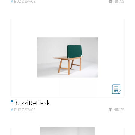
#
BUZZISPACE
NINCS
BuzziReDesk
#
BUZZISPACE
NINCS