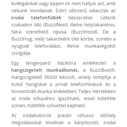
kollégáinkat vagy éppen mi nem halljuk azt, amit
nekünk mondanak. Ezért célszerű választás az
irodai telefonfülkék
beszerzése. Létezik
szabadon álló (
BuzziNest
) illetve helytakarékos,
falra szerelhető típusa (
BuzziHood
). De a
BuzziHug
, mely takaróként ölel körbe, szintén a
nyugodt telefonálást, illetve munkavégzést
szolgálja.
Egy tengerparti házikóra emlékeztet a
hangszigetelt munkaállomás,
a
BuzziBooth
.
Hangszigetelő filcből készült, amely tompítja a
külső hangokat a privát telefonhívások és a
koncentrált munka érdekében. Teljes mértékben
az iroda stílusához igazítható, mivel többféle
színen, többféle szövettel kapható.
Az irodabútorok piacán stílusos ülőhely
megoldásokat kínálnak a kárpitozott, irodai