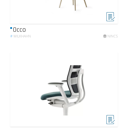
Occo
#
WILKHAHN
NINCS