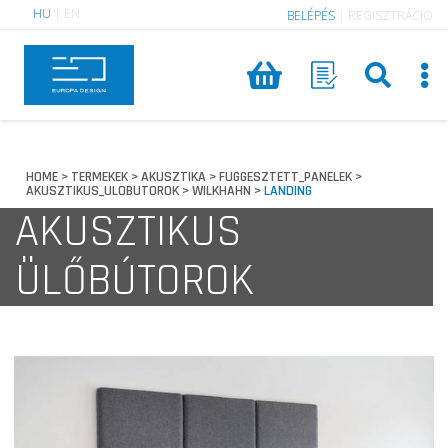
HU
|
EN
BELÉPÉS
|
REGISZTRÁCIÓ
HOME
TERMEKEK
AKUSZTIKA
FUGGESZTETT_PANELEK
>
>
>
>
AKUSZTIKUS_ULOBUTOROK
WILKHAHN
LANDING
>
>
AKUSZTIKUS
ÜLŐBÚTOROK