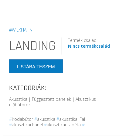
#WILKHAHN
Termék család
LANDING
Nincs termékcsalád
LISTÁBA TESZEM
KATEGÓRIÁK:
Akusztika | Függesztett panelek | Akusztikus
ülőbútorok
#
Irodabútor
#
akusztika
#
akusztikai Fal
#
akusztikai Panel
#
akusztikai Tapéta
#