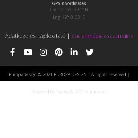
GPS Koordináták
Lat: 47° 31' 39.1" N
Lng: 19° 0' 28" E
Adatkezelési tájékoztató
|
Social média csatornáink
Europadesign © 2021 EUROPA DESIGN | All rights reserved |
Powered By Twipsi © MVC Framework