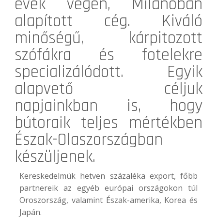
évek végén, Milánóban
alapított cég. Kiváló
minőségű, kárpitozott
szófákra és fotelekre
specializálódott. Egyik
alapvető céljuk
napjainkban is, hogy
bútoraik teljes mértékben
Észak-Olaszországban
készüljenek.
Kereskedelmük hetven százaléka export, főbb
partnereik az egyéb európai országokon túl
Oroszország, valamint Észak-amerika, Korea és
Japán.