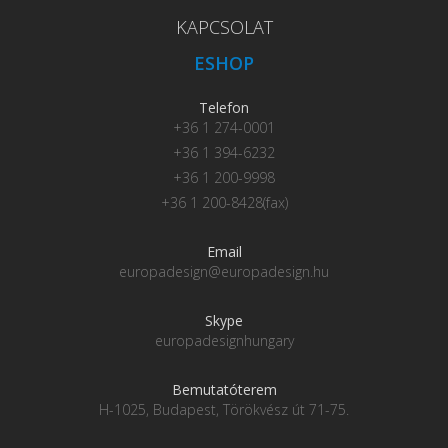
KAPCSOLAT
ESHOP
Telefon
+36 1 274-0001
+36 1 394-6232
+36 1 200-9998
+36 1 200-8428(fax)
Email
europadesign@europadesign.hu
Skype
europadesignhungary
Bemutatóterem
H-1025, Budapest, Törökvész út 71-75.