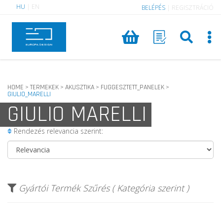
HU
|
EN
BELÉPÉS
|
REGISZTRÁCIÓ
HOME
TERMEKEK
AKUSZTIKA
FUGGESZTETT_PANELEK
>
>
>
>
GIULIO_MARELLI
GIULIO MARELLI
Rendezés relevancia szerint:
Gyártói Termék Szűrés ( Kategória szerint )