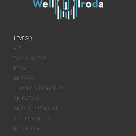
LEVEGŐ
VÍZ
TÁPLÁLKOZÁS
FÉNY
MOZGÁS
TERMIKUS KÉNYELEM
AKUSZTIKA
ANYAGHASZNÁLAT
SZELLEMI JÓLÉT
KÖZÖSSÉG