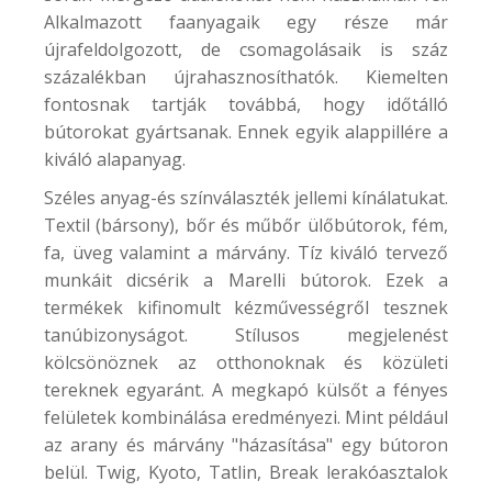
Alkalmazott faanyagaik egy része már
újrafeldolgozott, de csomagolásaik is száz
százalékban újrahasznosíthatók. Kiemelten
fontosnak tartják továbbá, hogy időtálló
bútorokat gyártsanak. Ennek egyik alappillére a
kiváló alapanyag.
Széles anyag-és színválaszték jellemi kínálatukat.
Textil (bársony), bőr és műbőr ülőbútorok, fém,
fa, üveg valamint a márvány. Tíz kiváló tervező
munkáit dicsérik a Marelli bútorok. Ezek a
termékek kifinomult kézművességről tesznek
tanúbizonyságot. Stílusos megjelenést
kölcsönöznek az otthonoknak és közületi
tereknek egyaránt. A megkapó külsőt a fényes
felületek kombinálása eredményezi. Mint például
az arany és márvány "házasítása" egy bútoron
belül. Twig, Kyoto, Tatlin, Break lerakóasztalok