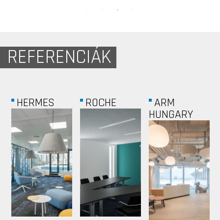
REFERENCIÁK
CSIKÓS...
USTREAM
HELLO
REPUBLIC