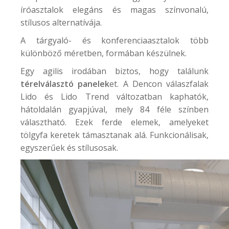
íróasztalok elegáns és magas színvonalú,
stílusos alternatívája.
A tárgyaló- és konferenciaasztalok több
különböző méretben, formában készülnek.
Egy agilis irodában biztos, hogy találunk
térelválasztó panelek
et. A
Dencon válaszfalak
Lido és Lido Trend változatban kaphatók,
hátoldalán gyapjúval, mely 84 féle színben
választható. Ezek ferde elemek, amelyeket
tölgyfa keretek támasztanak alá. Funkcionálisak,
egyszerűek és stílusosak.