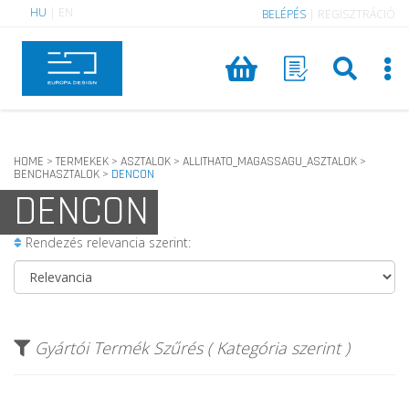
HU
|
EN
BELÉPÉS
|
REGISZTRÁCIÓ
HOME
TERMEKEK
ASZTALOK
ALLITHATO_MAGASSAGU_ASZTALOK
>
>
>
>
BENCHASZTALOK
DENCON
>
DENCON
Rendezés relevancia szerint:
Gyártói Termék Szűrés ( Kategória szerint )