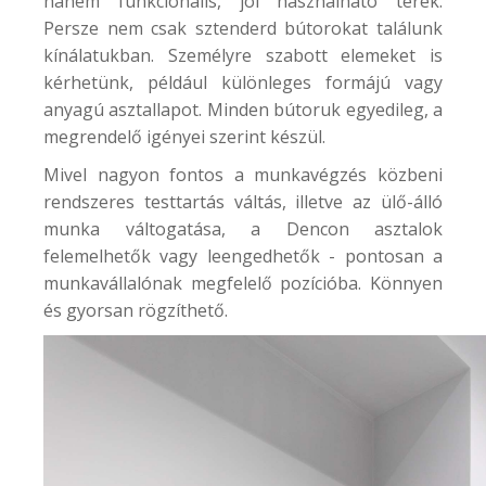
hanem funkcionális, jól használható terek.
Persze nem csak sztenderd bútorokat találunk
kínálatukban. Személyre szabott elemeket is
kérhetünk, például különleges formájú vagy
anyagú asztallapot. Minden bútoruk egyedileg, a
megrendelő igényei szerint készül.
Mivel nagyon fontos a munkavégzés közbeni
rendszeres testtartás váltás, illetve az ülő-álló
munka váltogatása, a Dencon asztalok
felemelhetők vagy leengedhetők - pontosan a
munkavállalónak megfelelő pozícióba. Könnyen
és gyorsan rögzíthető.