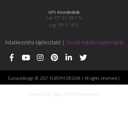
GPS Koordináták
Lat: 47° 31' 39.1" N
Lng: 19° 0' 28" E
Adatkezelési tájékoztató
|
Social média csatornáink
Europadesign © 2021 EUROPA DESIGN | All rights reserved |
Powered By Twipsi © MVC Framework