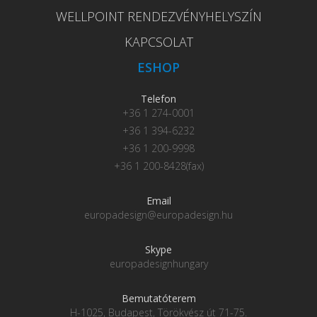
WELLPOINT RENDEZVÉNYHELYSZÍN
KAPCSOLAT
ESHOP
Telefon
+36 1 274-0001
+36 1 394-6232
+36 1 200-9998
+36 1 200-8428(fax)
Email
europadesign@europadesign.hu
Skype
europadesignhungary
Bemutatóterem
H-1025, Budapest, Törökvész út 71-75.