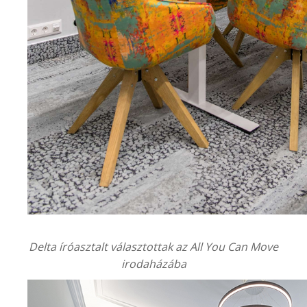
Delta íróasztalt választottak az
All You Can Move
irodaházába