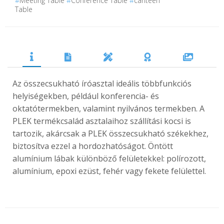
#
Meeting Table
#
Conference Table
#
canteen
Table
Az összecsukható íróasztal ideális többfunkciós
helyiségekben, például konferencia- és
oktatótermekben, valamint nyilvános termekben. A
PLEK termékcsalád asztalaihoz szállítási kocsi is
tartozik, akárcsak a PLEK összecsukható székekhez,
biztosítva ezzel a hordozhatóságot. Öntött
alumínium lábak különböző felületekkel: polírozott,
alumínium, epoxi ezüst, fehér vagy fekete felülettel.