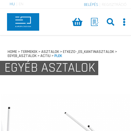
HU
|
EN
BELÉPÉS
|
REGISZTRÁCIÓ
HOME
TERMEKEK
ASZTALOK
ETKEZO-_ES_KANTINASZTALOK
>
>
>
>
EGYEB_ASZTALOK
ACTIU
PLEK
>
>
EGYÉB ASZTALOK