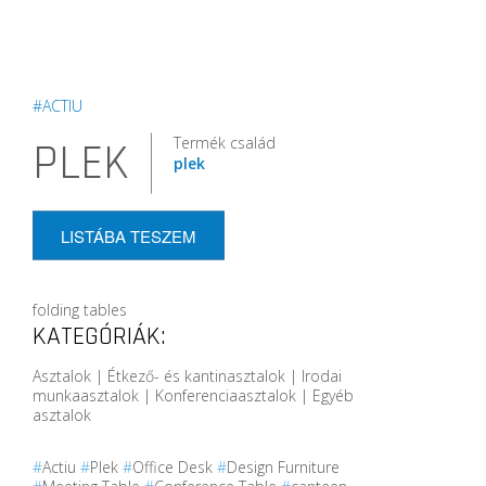
#ACTIU
Termék család
PLEK
plek
LISTÁBA TESZEM
folding tables
KATEGÓRIÁK:
Asztalok | Étkező- és kantinasztalok | Irodai
munkaasztalok | Konferenciaasztalok | Egyéb
asztalok
#
Actiu
#
Plek
#
Office Desk
#
Design Furniture