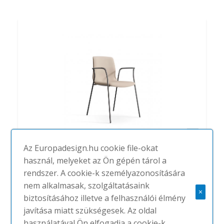
Az Europadesign.hu cookie file-okat
Noom 50
használ, melyeket az Ön gépén tárol a
#
ACTIU
NINCS
rendszer. A cookie-k személyazonosítására
nem alkalmasak, szolgáltatásaink
×
biztosításához illetve a felhasználói élmény
javítása miatt szükségesek. Az oldal
használatával Ön elfogadja a cookie-k