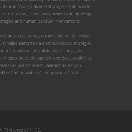
s lifetime through diverse strategies that include
n or reduction, active and passive building design
ategies and human behavior interventions.
ciójának célja a magas minőségű beltéri levegő
ület teljes élettartama alatt különböző stratégiák
 melyek magukban foglalják a káros anyagok
k megszüntetését vagy csökkentését, az aktív és
vezést és üzemeltetést, valamint az emberi
al történő beavatkozások optimalizálását.
, Törökvész út 71-75.