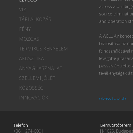
across a building’
VÍZ
source eliminatio
TÁPLÁLKOZÁS
and operation str
FÉNY
A WELL Air koncep
MOZGÁS
biztosítása az ép
TERMIKUS KÉNYELEM
felhasználásával
AKUSZTIKA
levegőbe jutásána
passzív épületter
ANYAGHASZNÁLAT
tevékenységek ált
SZELLEMI JÓLÉT
KÖZÖSSÉG
INNOVÁCIÓK
olvass tovább...
Telefon
Bemutatóterem
+36 1 274-0001
H-1025, Budapest