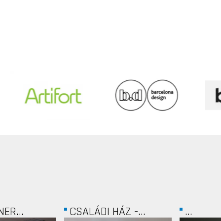
ÁZ -...
...
WABER