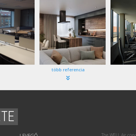
több referencia
ETE
The WELL Air conc
LEVEGŐ