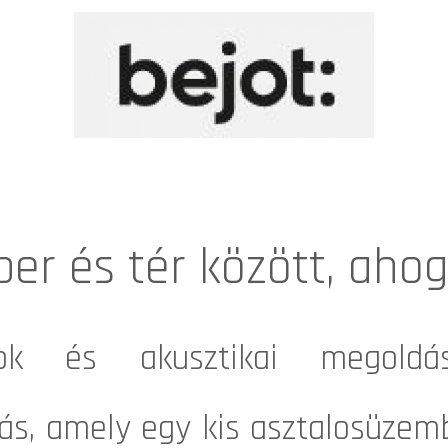
er és tér között, ahogy
ok és akusztikai megoldá
zás, amely egy kis asztalosüzemb