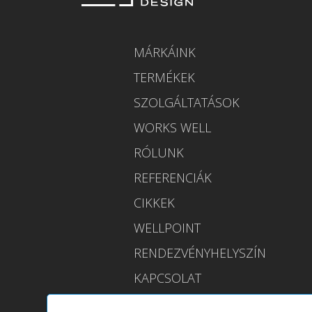
MÁRKÁINK
TERMÉKEK
SZOLGÁLTATÁSOK
WORKS WELL
RÓLUNK
REFERENCIÁK
CIKKEK
WELLPOINT
RENDEZVÉNYHELYSZÍN
KAPCSOLAT
ESHOP