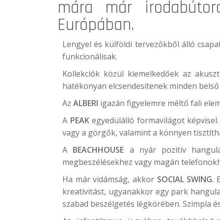
mára már irodabútor
Európában.
Lengyel és külföldi tervezőkből álló csa
funkcionálisak.
Kollekciók közül kiemelkedőek az akuszt
hatékonyan elcsendesítenek minden belső 
Az
ALBERI
igazán figyelemre méltő fali elem
A
PEAK
egyedülálló formavilágot képvisel.
vagy a görgők, valamint a könnyen tisztítha
A
BEACHHOUSE
a nyár pozitív hangula
megbeszélésekhez vagy magán telefonokh
Ha már vidámság, akkor
SOCIAL SWING
. 
kreativitást, ugyanakkor egy park hangula
szabad beszélgetés légkörében. Szimpla és