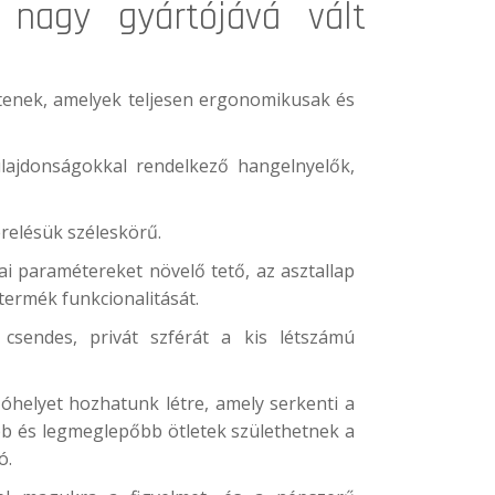
nagy gyártójává vált
ítenek, amelyek teljesen ergonomikusak és
ulajdonságokkal rendelkező hangelnyelők,
erelésük széleskörű.
ai paramétereket növelő tető, az asztallap
 termék funkcionalitását.
sendes, privát szférát a kis létszámú
ozóhelyet hozhatunk létre, amely serkenti a
óbb és legmeglepőbb ötletek születhetnek a
ó.