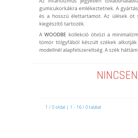
Az infantilzmus jegyében továbbhalad
gumicukorkákra emlékeztetnek. A gyártásh
és a hosszú élettartamot. Az ülések öt 
kiegészítő tartozék.
A
WOODBE
kollekció ötvözi a minimalizm
tömör tölgyfából készült székek alkotják
modellnél alapfelszereltség. A szék háttáml
NINCSEN
1 / 0 oldal | 1 - 16 / 0 találat