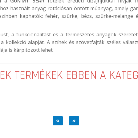
va a
GUMMY BEAR
fotelek eredeti dizájnjukkal hívják
oz használt anyag rotációsan öntött műanyag, amely garan
színben kaphatók: fehér, szürke, bézs, szürke-melange é
ust, a funkcionalitást és a természetes anyagok szerete
 a kollekció alapját. A színek és szövetfajták széles vála
ája is kárpitozott lehet.
EK TERMÉKEK EBBEN A KATE