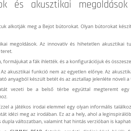
ok és akusztikai megoldások 
patuk alkotják meg a Bejot bútorokat. Olyan bútorokat kész
ikai megoldások. Az innovatív és hihetetlen akusztikai t
teret.
, formájukat a fák ihlették. és a konfigurációjuk és összesz
 Az akusztikai funkció nem az egyetlen előnye. Az akusztik
tó anyagból készült betét és az asztallap jelenléte növeli a
tát vezeti be a belső térbe egyúttal megteremt egy c
oz.
Ezzel a játékos irodai elemmel egy olyan informális találk
tát idézi meg az irodában. Ez az a hely, ahol a leginspirál
 dupla változatban, valamint hat hintás verzióban is kaphat