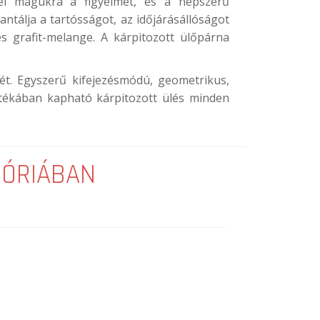
 fel magukra a figyelmet, és a népszerű
tálja a tartósságot, az időjárásállóságot
s grafit-melange. A kárpitozott ülőpárna
tét. Egyszerű kifejezésmódú, geometrikus,
sztékában kapható kárpitozott ülés minden
GÓRIÁBAN