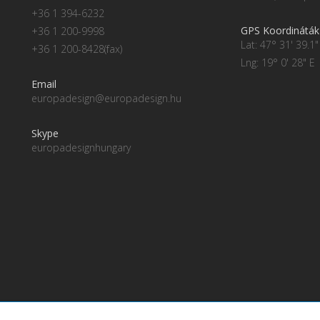
+36 1 394-6232
GPS Koordináták
+36 1 200-9998
Lat: 47° 31' 39.1"
+36 1 200-8428(fax)
Lng: 19° 0' 28" E
Email
europadesign@europadesign.hu
Skype
europadesignhungary