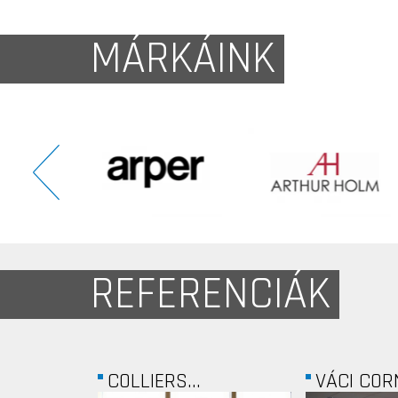
MÁRKÁINK
REFERENCIÁK
VÁCI CORNER...
CSALÁDI H