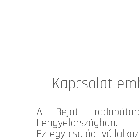
Kapcsolat emb
A Bejot irodabútor
Lengyelországban.
Ez egy családi vállalko