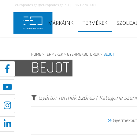
europadesign@europadesign.hu | +36 1 274 0001
MÁRKÁINK
TERMÉKEK
SZOLGÁ
HOME
TERMEKEK
GYERMEKBUTOROK
BEJOT
>
>
>
BEJOT
Gyártói Termék Szűrés ( Kategória szerin
Gyermekbúto