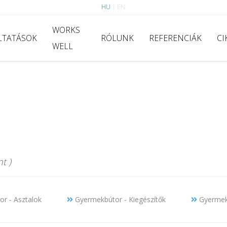
HU
|
EN
WORKS
LTATÁSOK
RÓLUNK
REFERENCIÁK
CI
WELL
t )
r - Asztalok
Gyermekbútor - Kiegészítők
Gyermekb