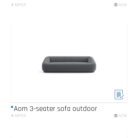
#
ARPER
AOM
Aom 3-seater sofa outdoor
#
ARPER
AOM