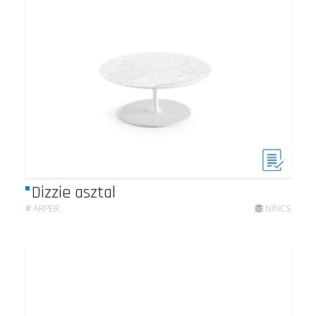
Dizzie asztal
#
ARPER
NINCS