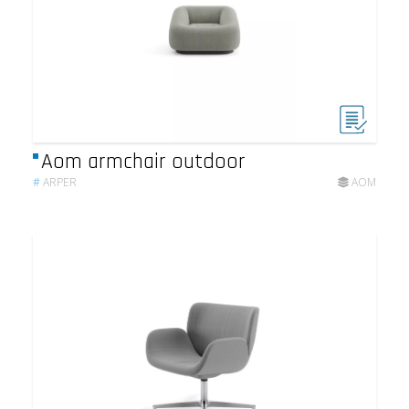
Aom armchair outdoor
#
ARPER
AOM