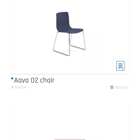
Aava 02 chair
#
ARPER
AAVA 02