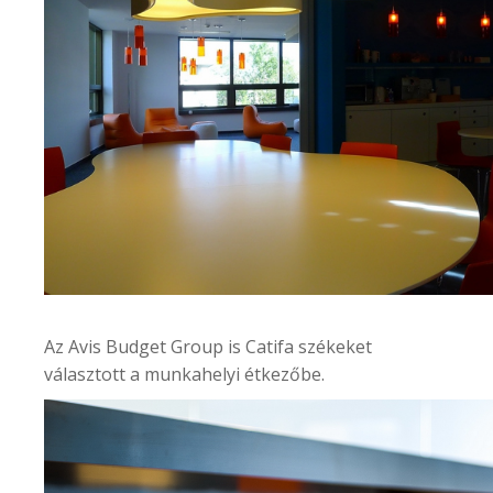
Az
Avis Budget Group
is Catifa székeket
választott a munkahelyi étkezőbe.