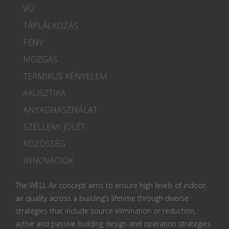
VÍZ
TÁPLÁLKOZÁS
FÉNY
MOZGÁS
TERMIKUS KÉNYELEM
AKUSZTIKA
ANYAGHASZNÁLAT
SZELLEMI JÓLÉT
KÖZÖSSÉG
INNOVÁCIÓK
The WELL Air concept aims to ensure high levels of indoor
air quality across a building’s lifetime through diverse
strategies that include source elimination or reduction,
active and passive building design and operation strategies