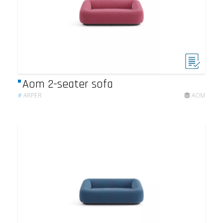
Aom 2-seater sofa
#
ARPER
AOM