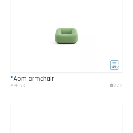
Aom armchair
#
ARPER
AOM