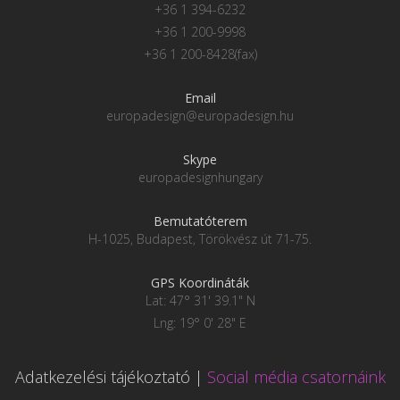
+36 1 394-6232
+36 1 200-9998
+36 1 200-8428(fax)
Email
europadesign@europadesign.hu
Skype
europadesignhungary
Bemutatóterem
H-1025, Budapest, Törökvész út 71-75.
GPS Koordináták
Lat: 47° 31' 39.1" N
Lng: 19° 0' 28" E
Adatkezelési tájékoztató
|
Social média csatornáink