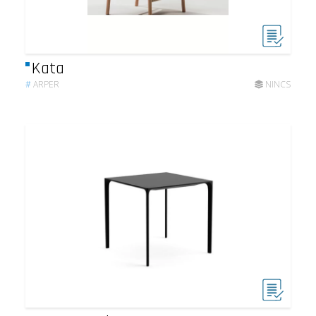
Kata
#
ARPER
NINCS