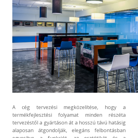
A cég tervezési megközelítése, hogy a
termékfejlesztési folyamat minden részéta
tervezéstől a gyártáson át a hosszú távú hatásig
alaposan átgondolják, elegáns felbontásban
egyesítve a funkciót, az esztétikát és a