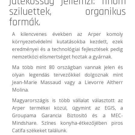
játékosság jellemzi: finom
sziluettek, organikus
formák.
A kilencvenes években az Arper komoly
környezetvédelmi kutatásokba kezdett, ezek
eredményei és a technológiai fejlesztések pedig
nemzetközi elismertséget hoztak a gyárnak.
Ma több mint 80 országban vannak jelen és
olyan legendás tervezőkkel dolgoznak mint
Jean-Marie Massaud vagy a Lievorre Altherr
Molina.
Magyarországis is több vállalat választott az
Arper termékei közül, úgymint az EGIS, a
Groupama Garancia Biztosító és a
MEC-
Mindshare
. Színes konyha-étkezőjében piros
Catifa székeket találunk.