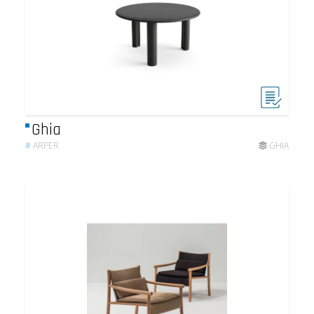
Ghia
#
ARPER
GHIA